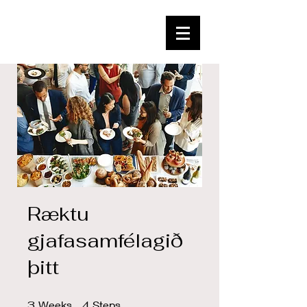
Ræktu
gjafasamfélagið
þitt
3 Weeks
4 Steps
3
Weeks
4
Steps