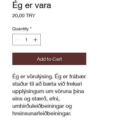
Ég er vara
Price
20,00 TRY
Quantity
*
Add to Cart
Ég er vörulýsing. Ég er frábær 
staður til að bæta við frekari 
upplýsingum um vöruna þína 
eins og stærð, efni, 
umhirðuleiðbeiningar og 
hreinsunarleiðbeiningar.
VÖRUUPPLÝSINGAR