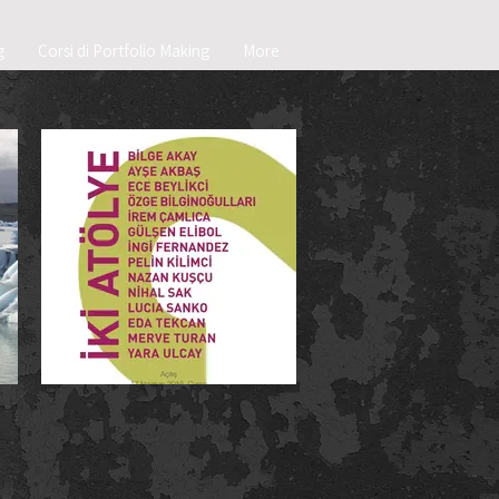
g
Corsi di Portfolio Making
More