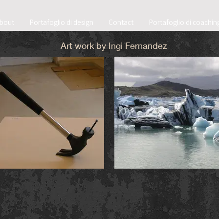
bout
Portafoglio di design
Contact
Portafoglio di coachin
Art work by Ingi Fernandez