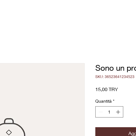
bout
Portafoglio di design
Contact
Portafoglio di coachin
Sono un pr
SKU: 36523641234523
Prezzo
15,00 TRY
Quantità
*
Agg