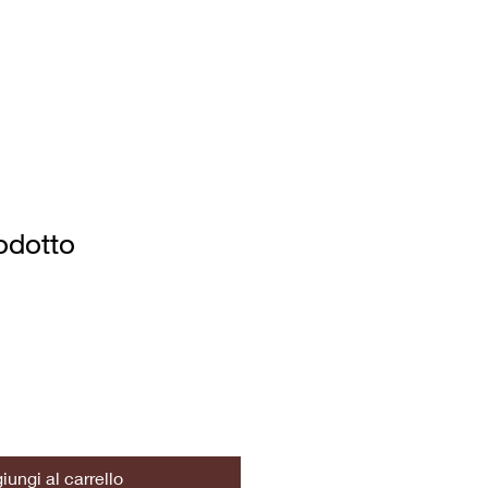
g
Corsi di Portfolio Making
More
odotto
iungi al carrello